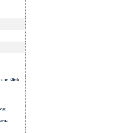
ılan Klinik
avuz
lavuz