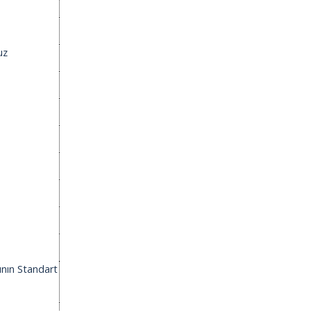
uz
rının Standart