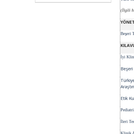
(İlgili
YÖNE
Beşeri 
KILAV
İyi Kli
Beşeri 
Türkiye
Araştır
Etik Ku
Pediatr
İleri T
Klinik 