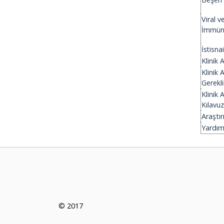
Viral 
İmmün S
İstisna
Klinik
Klinik 
Gerekli
Klinik 
Kılavuz
Araştır
Yardımc
© 2017