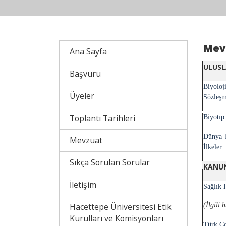
Mev
Ana Sayfa
ULUSL
Başvuru
Biyoloj
Üyeler
Sözleşm
Toplantı Tarihleri
Biyotıp
Dünya T
Mevzuat
İlkeler
Sıkça Sorulan Sorular
KANU
İletişim
Sağlık 
Hacettepe Üniversitesi Etik
(İlgili
Kurulları ve Komisyonları
Türk C