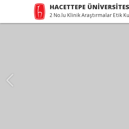
HACETTEPE ÜNİVERSİTES
2 No.lu Klinik Araştırmalar Etik K