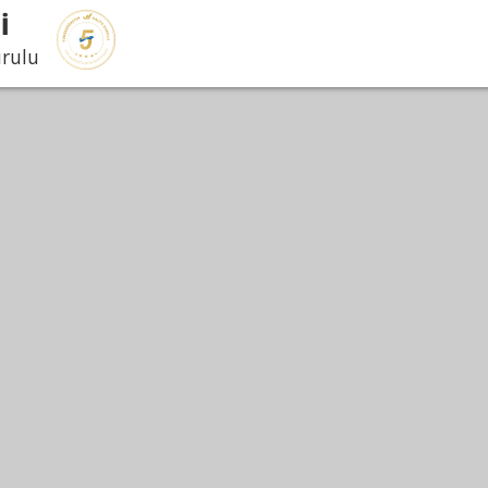
İ
urulu