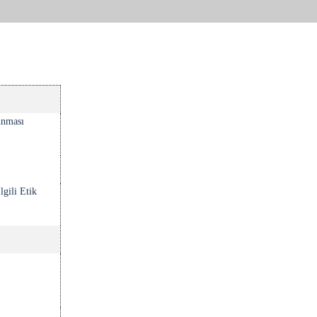
unması
lgili Etik