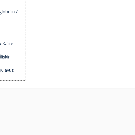
lobulin /
k Kalite
İlişkin
 Kılavuz