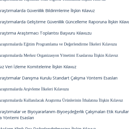
Araştırmalarda Güvenlilik Bildirimlerine İlişkin Kılavuz
 Araştırmalarda Geliştirme Güvenlilik Güncelleme Raporuna İlişkin Kılav
 Araştırma Araştırmacı Toplantısı Başvuru Kılavuzu
Araştırmalarda Eğitim Programlama ve Değerlendirme İlkeleri Kılavuzu
Araştırmalarda Merkez Organizasyon Yönetimi Esaslarına İlişkin Kılavuz
z Veri İzleme Komitelerine İlişkin Kılavuz
 Araştırmalar Danışma Kurulu Standart Çalışma Yöntemi Esasları
Araştırmalarda Arşivleme İlkeleri Kılavuzu
Araştırmalarda Kullanılacak Araştırma Ürünlerinin İthalatına İlişkin Kılavuz
Araştırmalar ve Biyoyararlanım-Biyoeşdeğerlik Çalışmaları Etik Kurulla
a Yöntemi Esasları
Aşıların Klinik Dışı Değerlendirilmesine İlişkin Kılavuz