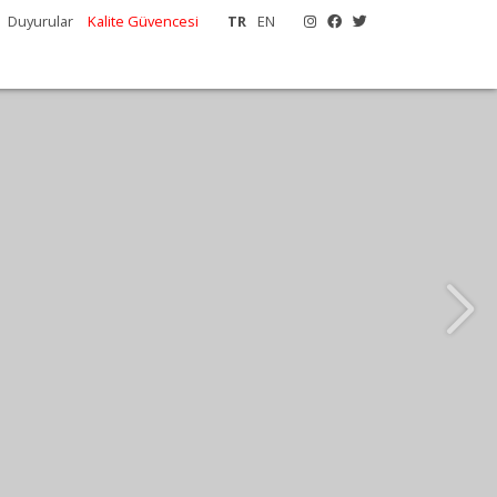
Duyurular
Kalite Güvencesi
TR
EN